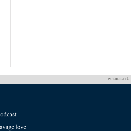
PUBBLICITÀ
odcast
avage love