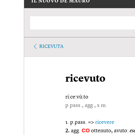
IL NUOVO DE MAURO
RICEVUTA
ricevuto
ri
|
ce
|
vù
|
to
p.pass., agg., s.m.
1. p.pass. =>
ricevere
2.
CO
agg.
ottenuto, avuto:
es