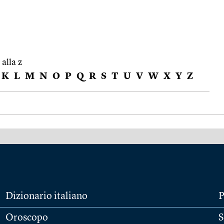
 alla z
K
L
M
N
O
P
Q
R
S
T
U
V
W
X
Y
Z
Dizionario italiano
P
Oroscopo
S