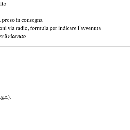
olto
o, preso in consegna
oni via radio, formula per indicare l’avvenuta
e il ricevuto
g.r.).