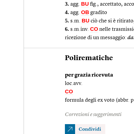
3.
BU
agg.
fig., accettato, acc
4.
OB
agg.
gradito
5.
BU
s.m.
ciò che si è ritirat
6.
CO
s.m.inv.
nelle trasmissi
ricezione di un messaggio:
dar
Polirematiche
per grazia ricevuta
loc.avv.
CO
formula degli ex voto (abbr. p.
Correzioni e suggerimenti
Condividi