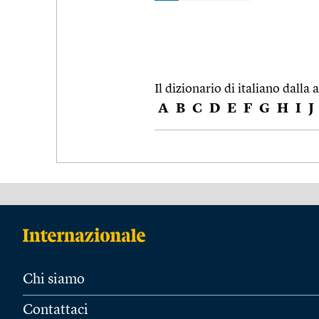
Il dizionario di italiano dalla a
A
B
C
D
E
F
G
H
I
J
Chi siamo
Contattaci