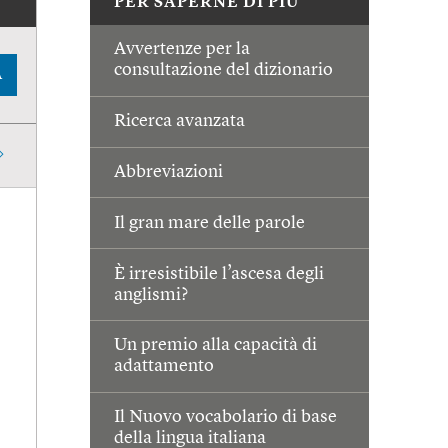
PER SAPERNE DI PIÙ
Avvertenze per la
consultazione del dizionario
A
Ricerca avanzata
Abbreviazioni
Il gran mare delle parole
È irresistibile l’ascesa degli
anglismi?
Un premio alla capacità di
adattamento
Il Nuovo vocabolario di base
della lingua italiana