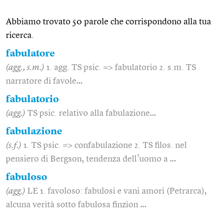
Abbiamo trovato 50 parole che corrispondono alla tua
ricerca.
fabulatore
(agg., s.m.)
1. agg. TS psic. => fabulatorio 2. s.m. TS
narratore di favole…
fabulatorio
(agg.)
TS psic. relativo alla fabulazione…
fabulazione
(s.f.)
1. TS psic. => confabulazione 2. TS filos. nel
pensiero di Bergson, tendenza dell’uomo a …
fabuloso
(agg.)
LE 1. favoloso: fabulosi e vani amori (Petrarca),
alcuna verità sotto fabulosa finzion …