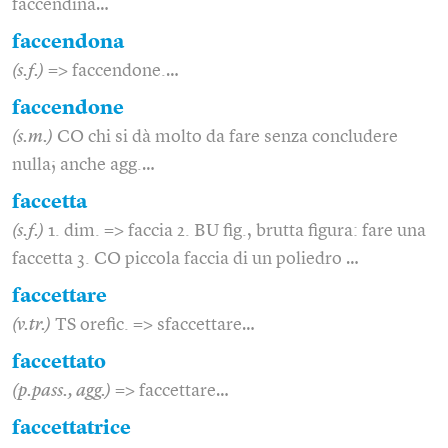
faccendina…
faccendona
(s.f.)
=> faccendone.…
faccendone
(s.m.)
CO chi si dà molto da fare senza concludere
nulla; anche agg.…
faccetta
(s.f.)
1. dim. => faccia 2. BU fig., brutta figura: fare una
faccetta 3. CO piccola faccia di un poliedro …
faccettare
(v.tr.)
TS orefic. => sfaccettare…
faccettato
(p.pass., agg.)
=> faccettare…
faccettatrice