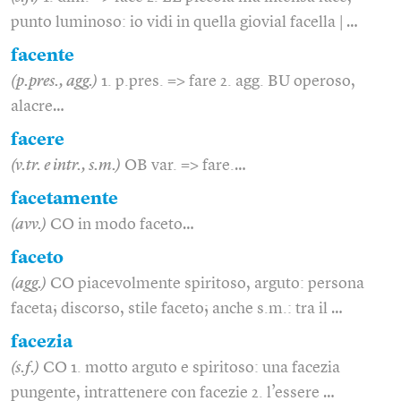
punto luminoso: io vidi in quella giovial facella | …
facente
(p.pres., agg.)
1. p.pres. => fare 2. agg. BU operoso,
alacre…
facere
(v.tr. e intr., s.m.)
OB var. => fare.…
facetamente
(avv.)
CO in modo faceto…
faceto
(agg.)
CO piacevolmente spiritoso, arguto: persona
faceta; discorso, stile faceto; anche s.m.: tra il …
facezia
(s.f.)
CO 1. motto arguto e spiritoso: una facezia
pungente, intrattenere con facezie 2. l’essere …