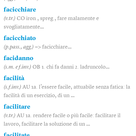
facicchiare
(v.tr.)
CO iron., spreg., fare malamente e
svogliatamente…
facicchiato
(p.pass., agg.)
=> facicchiare…
facidanno
(s.m. e f.inv.)
OB 1. chi fa danni 2. ladruncolo…
facilità
(s.f.inv.)
AU 1a. l’essere facile, attuabile senza fatica: la
facilità di un esercizio, di un …
facilitare
(v.tr.)
AU 1a. rendere facile o più facile: facilitare il
lavoro, facilitare la soluzione di un …
facilitate