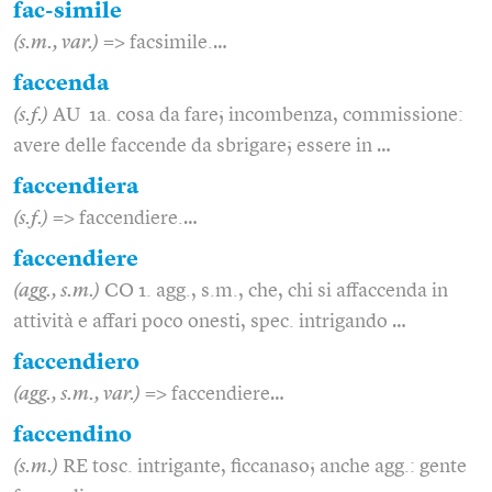
fac-simile
(s.m., var.)
=> facsimile.…
faccenda
(s.f.)
AU 1a. cosa da fare; incombenza, commissione:
avere delle faccende da sbrigare; essere in …
faccendiera
(s.f.)
=> faccendiere.…
faccendiere
(agg., s.m.)
CO 1. agg., s.m., che, chi si affaccenda in
attività e affari poco onesti, spec. intrigando …
faccendiero
(agg., s.m., var.)
=> faccendiere…
faccendino
(s.m.)
RE tosc. intrigante, ficcanaso; anche agg.: gente