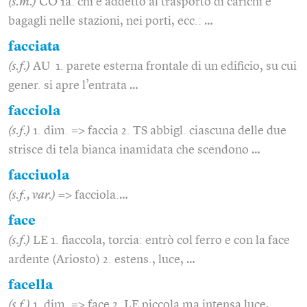
(s.m.)
CO 1a. chi è addetto al trasporto di carichi e
bagagli nelle stazioni, nei porti, ecc.: …
facciata
(s.f.)
AU 1. parete esterna frontale di un edificio, su cui
gener. si apre l’entrata …
facciola
(s.f.)
1. dim. => faccia 2. TS abbigl. ciascuna delle due
strisce di tela bianca inamidata che scendono …
facciuola
(s.f., var.)
=> facciola.…
face
(s.f.)
LE 1. fiaccola, torcia: entrò col ferro e con la face
ardente (Ariosto) 2. estens., luce, …
facella
(s.f.)
1. dim. => face 2. LE piccola ma intensa luce,