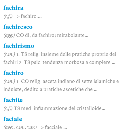
fachira
(s.f.)
=> fachiro.…
fachiresco
(agg.)
CO di, da fachiro; mirabolante…
fachirismo
(s.m.)
1. TS relig. insieme delle pratiche proprie dei
fachiri 2. TS psic. tendenza morbosa a compiere …
fachiro
(s.m.)
1. CO relig. asceta indiano di sette islamiche e
induiste, dedito a pratiche ascetiche che …
fachite
(s.f.)
TS med. infiammazione del cristalloide…
faciale
(agg., s.m., var.)
=> facciale.…