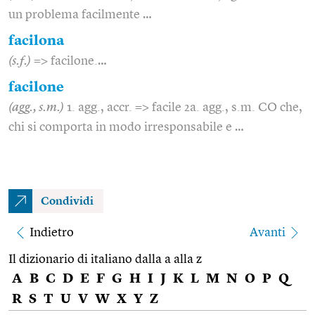
un problema facilmente …
facilona
(s.f.)
=> facilone.…
facilone
(agg., s.m.)
1. agg., accr. => facile 2a. agg., s.m. CO che,
chi si comporta in modo irresponsabile e …
Condividi
Indietro
Avanti
Il dizionario di italiano dalla a alla z
A
B
C
D
E
F
G
H
I
J
K
L
M
N
O
P
Q
R
S
T
U
V
W
X
Y
Z