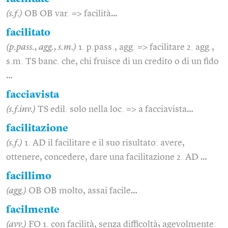
(s.f.)
OB OB var. => facilità…
facilitato
(p.pass., agg., s.m.)
1. p.pass., agg. => facilitare 2. agg.,
s.m. TS banc. che, chi fruisce di un credito o di un fido
…
facciavista
(s.f.inv.)
TS edil. solo nella loc. => a facciavista…
facilitazione
(s.f.)
1. AD il facilitare e il suo risultato: avere,
ottenere, concedere, dare una facilitazione 2. AD …
facillimo
(agg.)
OB OB molto, assai facile…
facilmente
(avv.)
FO 1. con facilità, senza difficoltà; agevolmente: