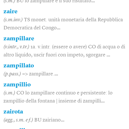
(s.m.)
BU lo zampillare e il suo risultato…
zaire
(s.m.inv.)
TS monet. unità monetaria della Repubblica
Democratica del Congo…
zampillare
(v.intr., v.tr.)
1a. v.intr. (essere o avere) CO di acqua o di
altro liquido, uscir fuori con impeto, sgorgare …
zampillato
(p.pass.)
=> zampillare.…
zampillio
(s.m.)
CO lo zampillare continuo e persistente: lo
zampillio della fontana | insieme di zampilli…
zairota
(agg., s.m. e f.)
BU zairiano…