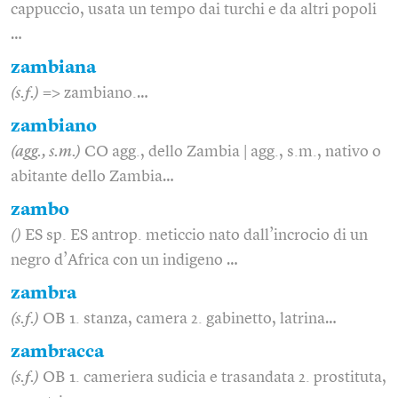
cappuccio, usata un tempo dai turchi e da altri popoli
…
zambiana
(s.f.)
=> zambiano.…
zambiano
(agg., s.m.)
CO agg., dello Zambia | agg., s.m., nativo o
abitante dello Zambia…
zambo
()
ES sp. ES antrop. meticcio nato dall’incrocio di un
negro d’Africa con un indigeno …
zambra
(s.f.)
OB 1. stanza, camera 2. gabinetto, latrina…
zambracca
(s.f.)
OB 1. cameriera sudicia e trasandata 2. prostituta,