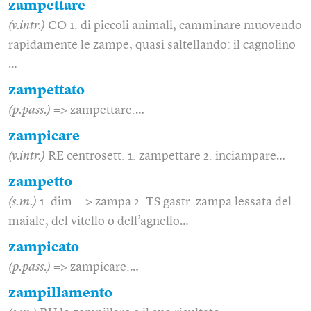
zampettare
(v.intr.)
CO 1. di piccoli animali, camminare muovendo
rapidamente le zampe, quasi saltellando: il cagnolino
…
zampettato
(p.pass.)
=> zampettare.…
zampicare
(v.intr.)
RE centrosett. 1. zampettare 2. inciampare…
zampetto
(s.m.)
1. dim. => zampa 2. TS gastr. zampa lessata del
maiale, del vitello o dell’agnello…
zampicato
(p.pass.)
=> zampicare.…
zampillamento