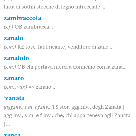
fatta di sottili stecche di legno intrecciate …
zambraccola
(s.f.)
OB zambracca…
zanaio
(s.m.)
RE tosc. fabbricante, venditore di zane…
zanaiolo
(s.m.)
OB chi portava merci a domicilio con la zana…
zanaro
(s.m., var.)
=> zanaio…
2
zanata
(agg.inv., s.m. e f.inv.)
TS stor. agg.inv., degli Zanata |
agg.inv., s.m. e f.inv., che, chi apparteneva agli Zanata
| …
zanca