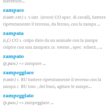
meretrice…
zampare
(v.intr. e tr.)
1. v.intr. (avere) CO spec. di cavalli, battere
ripetutamente il terreno, da fermo, con la zampa …
zampata
(s.f.)
CO 1. colpo dato da un animale con la zampa:
colpire con una zampata 2a. estens., spec. scherz., …
zampato
(p.pass.)
=> zampare.…
zampeggiare
(v.intr.)
1. BU battere ripetutamente il terreno con la
zampa 2. BU tosc., dei buoi, agitare le zampe…
zampeggiato
(p.pass.)
=> zampeggiare.…