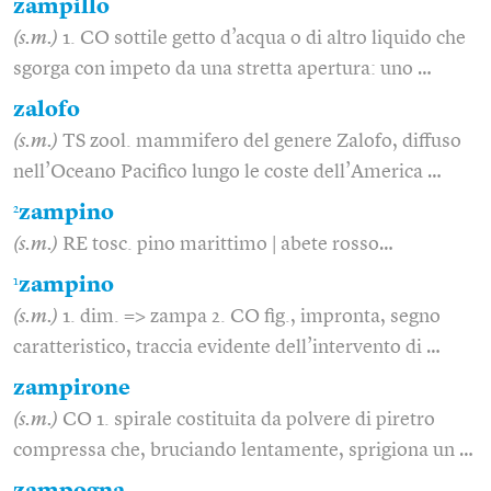
zampillo
(s.m.)
1. CO sottile getto d’acqua o di altro liquido che
sgorga con impeto da una stretta apertura: uno …
zalofo
(s.m.)
TS zool. mammifero del genere Zalofo, diffuso
nell’Oceano Pacifico lungo le coste dell’America …
2
zampino
(s.m.)
RE tosc. pino marittimo | abete rosso…
1
zampino
(s.m.)
1. dim. => zampa 2. CO fig., impronta, segno
caratteristico, traccia evidente dell’intervento di …
zampirone
(s.m.)
CO 1. spirale costituita da polvere di piretro
compressa che, bruciando lentamente, sprigiona un …