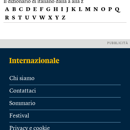
Il dizionario di italiano dalla a alla z
A
B
C
D
E
F
G
H
I
J
K
L
M
N
O
P
Q
R
S
T
U
V
W
X
Y
Z
PUBBLICITÀ
Chi siamo
Contattaci
Sommario
Festival
Privacy e cookie