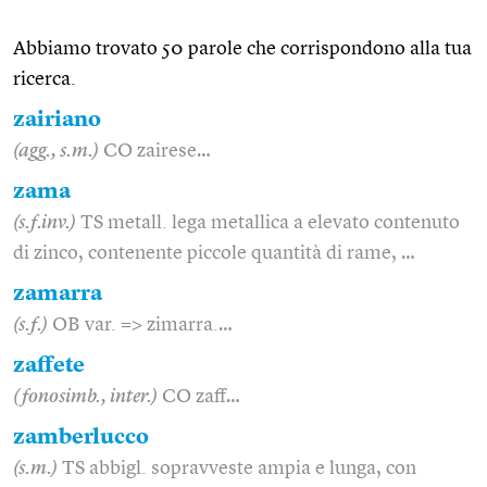
Abbiamo trovato 50 parole che corrispondono alla tua
ricerca.
zairiano
(agg., s.m.)
CO zairese…
zama
(s.f.inv.)
TS metall. lega metallica a elevato contenuto
di zinco, contenente piccole quantità di rame, …
zamarra
(s.f.)
OB var. => zimarra.…
zaffete
(fonosimb., inter.)
CO zaff…
zamberlucco
(s.m.)
TS abbigl. sopravveste ampia e lunga, con