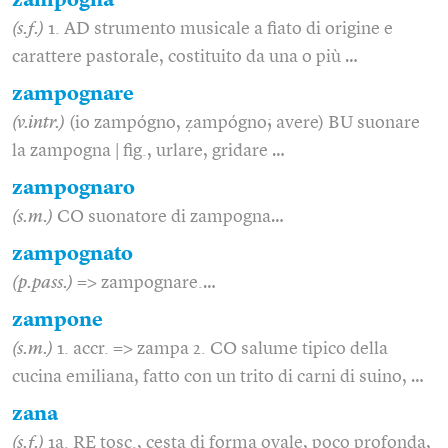
zampogna
(s.f.)
1. AD strumento musicale a fiato di origine e
carattere pastorale, costituito da una o più …
zampognare
(v.intr.)
(io zampógno, ẓampógno; avere) BU suonare
la zampogna | fig., urlare, gridare …
zampognaro
(s.m.)
CO suonatore di zampogna…
zampognato
(p.pass.)
=> zampognare.…
zampone
(s.m.)
1. accr. => zampa 2. CO salume tipico della
cucina emiliana, fatto con un trito di carni di suino, …
zana
(s.f.)
1a. RE tosc., cesta di forma ovale, poco profonda,