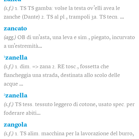
(s.f.)
1. TS TS gamba: volse la testa ov’elli avea le
zanche (Dante) 2. TS al pl., trampoli 3a. TS tecn. …
zancato
(agg.)
OB di un’asta, una leva e sim., piegato, incurvato
a un’estremità…
1
zanella
(s.f.)
1. dim. => zana 2. RE tosc., fossetta che
fiancheggia una strada, destinata allo scolo delle
acque …
2
zanella
(s.f.)
TS tess. tessuto leggero di cotone, usato spec. per
foderare abiti…
zangola
(s.f.)
1. TS alim. macchina per la lavorazione del burro,